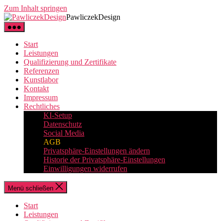
Zum Inhalt springen
PawliczekDesign
Start
Leistungen
Qualifizierung und Zertifikate
Referenzen
Kunstlabor
Kontakt
Impressum
Rechtliches
KI-Setup
Datenschutz
Social Media
AGB
Privatsphäre-Einstellungen ändern
Historie der Privatsphäre-Einstellungen
Einwilligungen widerrufen
Menü schließen
Start
Leistungen