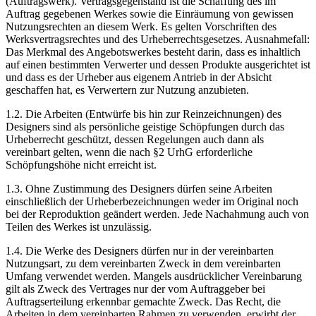
(Auftragswerk). Vertragsgegenstand ist die Schaffung des im
Auftrag gegebenen Werkes sowie die Einräumung von gewissen
Nutzungsrechten an diesem Werk. Es gelten Vorschriften des
Werksvertragsrechtes und des Urheberrechtsgesetzes. Ausnahmefall:
Das Merkmal des Angebotswerkes besteht darin, dass es inhaltlich
auf einen bestimmten Verwerter und dessen Produkte ausgerichtet ist
und dass es der Urheber aus eigenem Antrieb in der Absicht
geschaffen hat, es Verwertern zur Nutzung anzubieten.
1.2. Die Arbeiten (Entwürfe bis hin zur Reinzeichnungen) des
Designers sind als persönliche geistige Schöpfungen durch das
Urheberrecht geschützt, dessen Regelungen auch dann als
vereinbart gelten, wenn die nach §2 UrhG erforderliche
Schöpfungshöhe nicht erreicht ist.
1.3. Ohne Zustimmung des Designers dürfen seine Arbeiten
einschließlich der Urheberbezeichnungen weder im Original noch
bei der Reproduktion geändert werden. Jede Nachahmung auch von
Teilen des Werkes ist unzulässig.
1.4. Die Werke des Designers dürfen nur in der vereinbarten
Nutzungsart, zu dem vereinbarten Zweck in dem vereinbarten
Umfang verwendet werden. Mangels ausdrücklicher Vereinbarung
gilt als Zweck des Vertrages nur der vom Auftraggeber bei
Auftragserteilung erkennbar gemachte Zweck. Das Recht, die
Arbeiten in dem vereinbarten Rahmen zu verwenden, erwirbt der