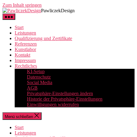
Zum Inhalt springen
PawliczekDesign
Start
Leistungen
Qualifizierung und Zertifikate
Referenzen
Kunstlabor
Kontakt
Impressum
Rechtliches
KI-Setup
Datenschutz
Social Media
AGB
Privatsphäre-Einstellungen ändern
Historie der Privatsphäre-Einstellungen
Einwilligungen widerrufen
Menü schließen
Start
Leistungen