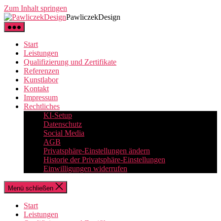
Zum Inhalt springen
PawliczekDesign
Start
Leistungen
Qualifizierung und Zertifikate
Referenzen
Kunstlabor
Kontakt
Impressum
Rechtliches
KI-Setup
Datenschutz
Social Media
AGB
Privatsphäre-Einstellungen ändern
Historie der Privatsphäre-Einstellungen
Einwilligungen widerrufen
Menü schließen
Start
Leistungen