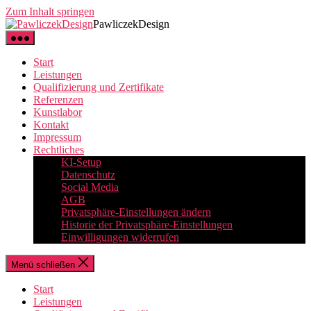
Zum Inhalt springen
PawliczekDesign
Start
Leistungen
Qualifizierung und Zertifikate
Referenzen
Kunstlabor
Kontakt
Impressum
Rechtliches
KI-Setup
Datenschutz
Social Media
AGB
Privatsphäre-Einstellungen ändern
Historie der Privatsphäre-Einstellungen
Einwilligungen widerrufen
Menü schließen
Start
Leistungen